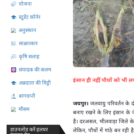
योजना
07-Aug-2026 05:02 PM
स्टूडेंट कॉर्नर
अनुसंधान
साक्षात्कार
कृषि सलाह
संपादक की कलम
इंसान ही नहीं, पौधों को भी लग
अन्नदाता की चिट्ठी
बागवानी
जयपुर।
जलवायु परिवर्तन के दौ
मौसम
बनाए रखने के लिए इंसान के ज
है। दरअसल, भीलवाड़ा जिले के
डाउनलोड करें हलधर
लेकिन, पौधों में गांठे बन रही