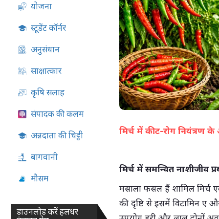
योजना
05-Aug-2026 04:51 PM
स्टूडेंट कॉर्नर
अनुसंधान
साक्षात्कार
कृषि सलाह
संपादक की कलम
मिर्च में कीट-रोग नियंत्रण
अन्नदाता की चिट्ठी
बागवानी
मिर्च में समन्वित नाशीजीव प्
मौसम
मसाला फसल हैं शामिल मिर्च एक
की दृष्टि से इसमें विटामिन ए
डाउनलोड करें हलधर
उपयोग हरी और लाल दोनों अवस्थ