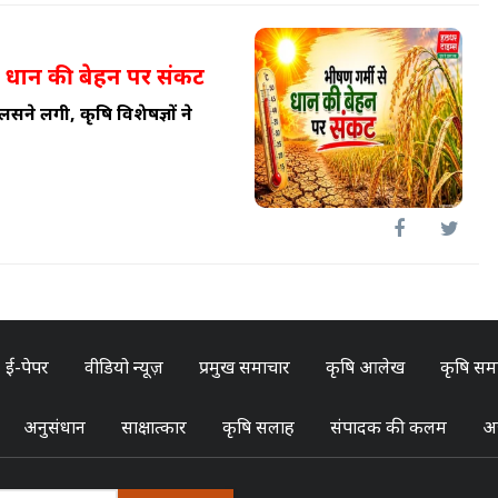
से धान की बेहन पर संकट
लसने लगी, कृषि विशेषज्ञों ने
ई-पेपर
वीडियो न्यूज़
प्रमुख समाचार
कृषि आलेख
कृषि सम
अनुसंधान
साक्षात्कार
कृषि सलाह
संपादक की कलम
अन