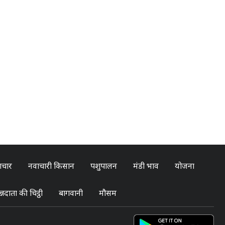
ाचार
नवाचारी किसान
पशुपालन
मंडी भाव
योजना
्नदाता की चिट्ठी
बागवानी
मौसम