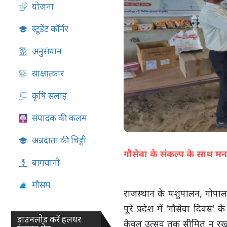
योजना
05-Aug-2026 04:51 PM
स्टूडेंट कॉर्नर
अनुसंधान
साक्षात्कार
कृषि सलाह
संपादक की कलम
अन्नदाता की चिट्ठी
गौसेवा के संकल्प के साथ मन
बागवानी
मौसम
राजस्थान के पशुपालन, गोपालन 
पूरे प्रदेश में 'गौसेवा दिवस
डाउनलोड करें हलधर
केवल उत्सव तक सीमित न रखकर