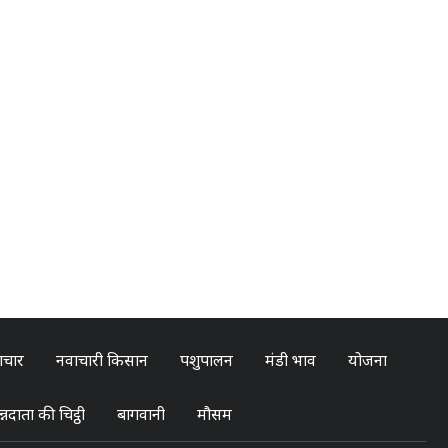
ाचार
नवाचारी किसान
पशुपालन
मंडी भाव
योजना
्नदाता की चिट्ठी
बागवानी
मौसम