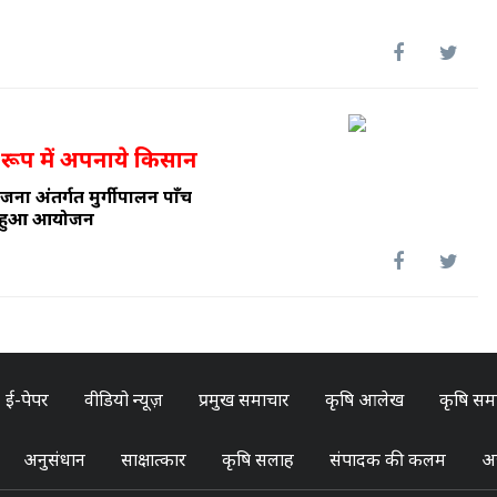
 रूप में अपनाये किसान
ोजना अंतर्गत मुर्गीपालन पाँच
्न हुआ आयोजन
ई-पेपर
वीडियो न्यूज़
प्रमुख समाचार
कृषि आलेख
कृषि सम
अनुसंधान
साक्षात्कार
कृषि सलाह
संपादक की कलम
अन