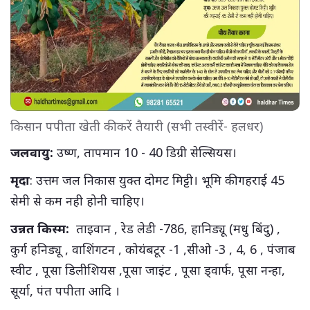
किसान पपीता खेती की करें तैयारी (सभी तस्वीरें- हलधर)
जलवायु:
उष्ण, तापमान 10 - 40 डिग्री सेल्सियस।
मृदा
: उत्तम जल निकास युक्त दोमट मिट्टी। भूमि की गहराई 45
सेमी से कम नही होनी चाहिए।
उन्नत किस्म:
ताइवान , रेड लेडी -786, हानिड्यू (मधु बिंदु) ,
कुर्ग हनिड्यू , वाशिंगटन , कोयंबटूर -1 ,सीओ -3 , 4, 6 , पंजाब
स्वीट , पूसा डिलीशियस ,पूसा जाइंट , पूसा ड्वार्फ, पूसा नन्हा,
सूर्या, पंत पपीता आदि ।