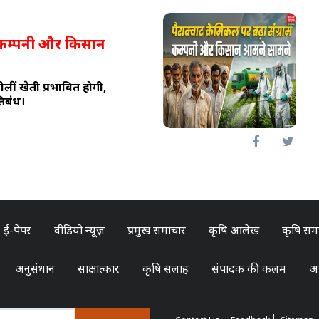
! कम्पनी और किसान
ोलीं खेती प्रभावित होगी,
तिबंध।
ई-पेपर
वीडियो न्यूज़
प्रमुख समाचार
कृषि आलेख
कृषि सम
अनुसंधान
साक्षात्कार
कृषि सलाह
संपादक की कलम
अन