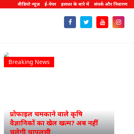
वीडियो न्यूज़
ई-पेपर
हलधर के बारे में
संपर्क और निवारण
Breaking News
प्रोफाइल चमकाने वाले कृषि
वैज्ञानिकों का खेल खत्म? अब नहीं
ICA
चलेगी चापलूसी
का