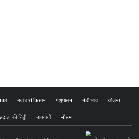
ाचार
नवाचारी किसान
पशुपालन
मंडी भाव
योजना
्नदाता की चिट्ठी
बागवानी
मौसम