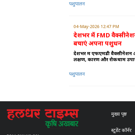
पशुपालन
04-May-2026 12:47 PM
देशभर में FMD वैक्सीनेशन
बचाएं अपना पशुधन
देशभर में एफएमडी वैक्सीनेशन 
लक्षण, कारण और रोकथाम उपाय ज
पशुपालन
मुख्य पृष्ठ
स्टूडेंट कॉर्नर