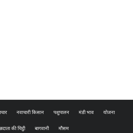
ाचार
नवाचारी किसान
पशुपालन
मंडी भाव
योजना
्नदाता की चिट्ठी
बागवानी
मौसम