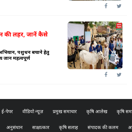
 की लहर, जानें कैसे
अभियान, पशुधन बचाने हेतु
ानें महत्वपूर्ण
ई-पेपर
वीडियो न्यूज़
प्रमुख समाचार
कृषि आलेख
कृषि सम
अनुसंधान
साक्षात्कार
कृषि सलाह
संपादक की कलम
अन