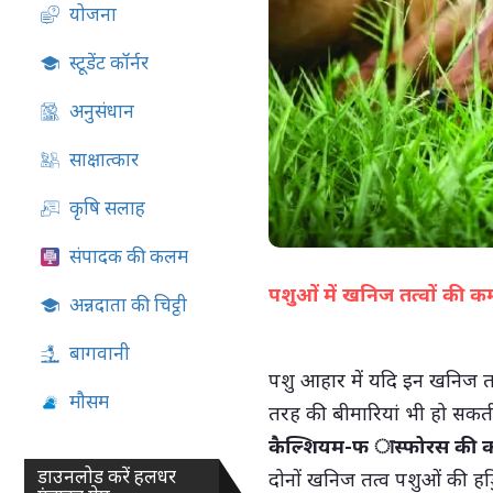
योजना
05-Aug-2026 04:51 PM
स्टूडेंट कॉर्नर
अनुसंधान
साक्षात्कार
कृषि सलाह
संपादक की कलम
पशुओं में खनिज तत्वों की क
अन्नदाता की चिट्ठी
बागवानी
पशु आहार में यदि इन खनिज तत
मौसम
तरह की बीमारियां भी हो सकती
कैल्शियम-फ ास्फोरस की 
डाउनलोड करें हलधर
दोनों खनिज तत्व पशुओं की हड्ड