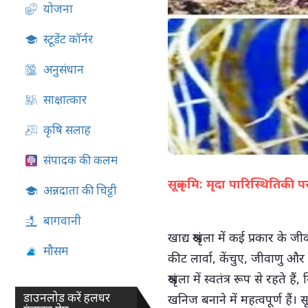
योजना
07-Aug-2026 05:13 PM
स्टूडेंट कॉर्नर
अनुसंधान
साक्षात्कार
कृषि सलाह
संपादक की कलम
सूत्रकृमि: मृदा पारिस्थितिकी प
अन्नदाता की चिट्ठी
बागवानी
खाद्य श्रृंखला में कई प्रकार के 
मौसम
कीट लार्वा, केंचुए, जीवाणु और क
श्रृंखला में स्वतंत्र रूप से रहते
डाउनलोड करें हलधर
खनिज बनाने में महत्वपूर्ण है