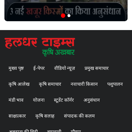
मुख्य पृष्ठ
ई-पेपर
वीडियो न्यूज़
प्रमुख समाचार
कृषि आलेख
कृषि समाचार
नवाचारी किसान
पशुपालन
मंडी भाव
योजना
स्टूडेंट कॉर्नर
अनुसंधान
साक्षात्कार
कृषि सलाह
संपादक की कलम
अन्नदाता की चिट्ठी
बागवानी
मौसम