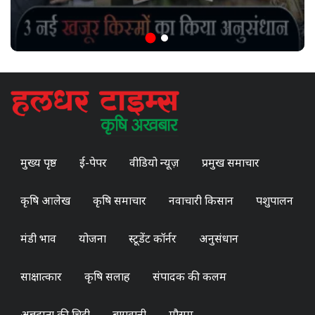
मुख्य पृष्ठ
ई-पेपर
वीडियो न्यूज़
प्रमुख समाचार
कृषि आलेख
कृषि समाचार
नवाचारी किसान
पशुपालन
मंडी भाव
योजना
स्टूडेंट कॉर्नर
अनुसंधान
साक्षात्कार
कृषि सलाह
संपादक की कलम
अन्नदाता की चिट्ठी
बागवानी
मौसम