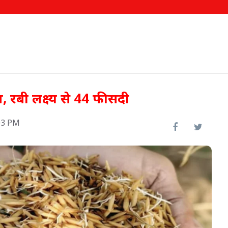
त, रबी लक्ष्य से 44 फीसदी
03 PM
खजूर से बनाएं जैम, चटनी और अचार,
बढ़ाएं आमदनी