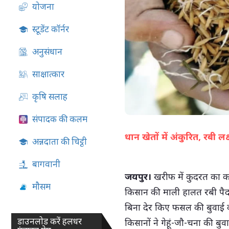
योजना
05-Aug-2026 04:36 PM
स्टूडेंट कॉर्नर
अनुसंधान
साक्षात्कार
कृषि सलाह
संपादक की कलम
धान खेतों में अंकुरित, रबी लक
अन्नदाता की चिट्ठी
बागवानी
जयपुर।
खरीफ में कुदरत का कहर
मौसम
किसान की माली हालत रबी पैद
बिना देर किए फसल की बुवाई करन
डाउनलोड करें हलधर
किसानों ने गेहूं-जौ-चना की बु