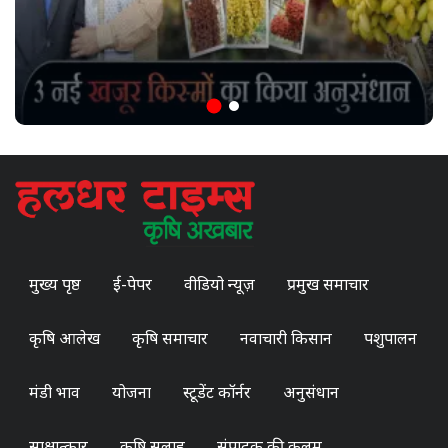
मुख्य पृष्ठ
ई-पेपर
वीडियो न्यूज़
प्रमुख समाचार
कृषि आलेख
कृषि समाचार
नवाचारी किसान
पशुपालन
मंडी भाव
योजना
स्टूडेंट कॉर्नर
अनुसंधान
साक्षात्कार
कृषि सलाह
संपादक की कलम