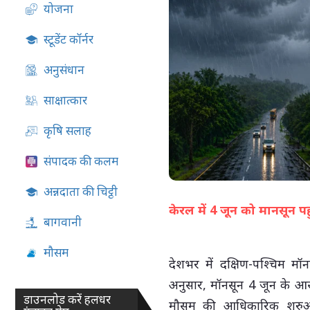
योजना
05-Aug-2026 04:51 PM
स्टूडेंट कॉर्नर
अनुसंधान
साक्षात्कार
कृषि सलाह
संपादक की कलम
अन्नदाता की चिट्ठी
केरल में 4 जून को मानसून पह
बागवानी
मौसम
देशभर में दक्षिण-पश्चिम म
अनुसार, मॉनसून 4 जून के आस
डाउनलोड करें हलधर
मौसम की आधिकारिक शुरुआत