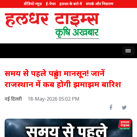
वीडियो न्यूज़
ई-पेपर
हलधर के बारे में
संपर्क और निवारण
समय से पहले पहुंचा मानसून! जानें
राजस्थान में कब होगी झमाझम बारिश
नई दिल्ली
18-May-2026 05:02 PM