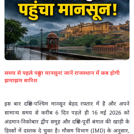
समय से पहले पहुंचा मानसून! जानें राजस्थान में कब होगी
झमाझम बारिश
(सभी तस्वीरें- हलधर)
इस बार दक्षिण-पश्चिम मानसून बेहद रफ्तार में है और अपने
सामान्य समय से करीब 6 दिन पहले ही 16 मई 2026 को
अंडमान-निकोबार द्वीप समूह और दक्षिण-पूर्वी बंगाल की खाड़ी के
हिस्सों में दस्तक दे चुका है। मौसम विभाग (IMD) के अनुसार,