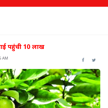
कमाई पहुंची 10 लाख
55 AM
 टीका
इफको-एमसी ने बाजार उतारे दो नए
उत्पाद