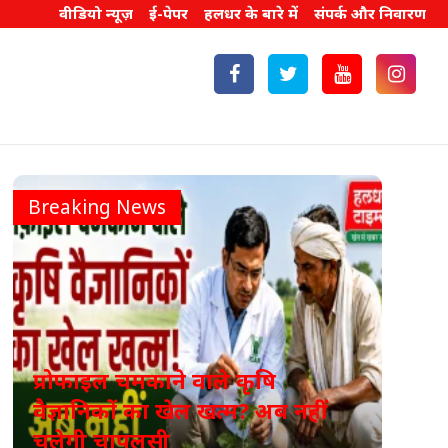
वीडियो न्यूज़
ई-पेपर
हलधर के बारे में
संपर्क और निवारण
Breaking News
प्रोफाइल चमकाने वाले कृषि
वैज्ञानिकों का खेल खत्म? अब नहीं
ICA
चलेगी चापलूसी
का