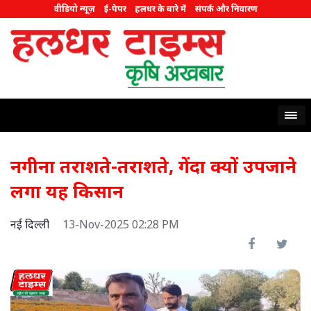
वीडियो न्यूज़
ई-पेपर
हलधर के बारे में
संपर्क और निवारण
नगीना तराशते-तराशते, गेंदा क्यों उपजाने
लगा यह किसान
नई दिल्ली
13-Nov-2025 02:28 PM