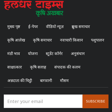
मुख्य पृष्ठ
ई-पेपर
वीडियो न्यूज़
प्रमुख समाचार
कृषि आलेख
कृषि समाचार
नवाचारी किसान
पशुपालन
मंडी भाव
योजना
स्टूडेंट कॉर्नर
अनुसंधान
साक्षात्कार
कृषि सलाह
संपादक की कलम
अन्नदाता की चिट्ठी
बागवानी
मौसम
SUBSCRIBE