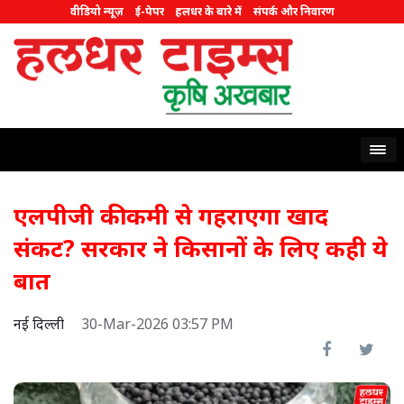
वीडियो न्यूज़
ई-पेपर
हलधर के बारे में
संपर्क और निवारण
एलपीजी की कमी से गहराएगा खाद
संकट? सरकार ने किसानों के लिए कही ये
बात
नई दिल्ली
30-Mar-2026 03:57 PM