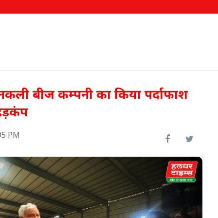
शन नकली बीज कम्पनी का किया पर्दाफाश
हड़कंप
05 PM
ो नए
रामसर में स्थापित होगी अत्याधुनिक
'गोट सीमन लैब