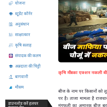
योजना
07-Aug-2026 05:02 PM
स्टूडेंट कॉर्नर
अनुसंधान
साक्षात्कार
कृषि सलाह
संपादक की कलम
अन्नदाता की चिट्ठी
कृषि मंत्री का एक्शन नकली
बागवानी
मौसम
बीज के नाम पर किसानोंं को लूट
पर है। ताजा मामला है राजधानी 
डाउनलोड करें हलधर
मूंगफली का अमानक बीज बराम