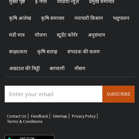
मुख्य पृष्ठ
ई-पेपर
वीडियो न्यूज़
प्रमुख समाचार
कृषि आलेख
कृषि समाचार
नवाचारी किसान
पशुपालन
मंडी भाव
योजना
स्टूडेंट कॉर्नर
अनुसंधान
साक्षात्कार
कृषि सलाह
संपादक की कलम
अन्नदाता की चिट्ठी
बागवानी
मौसम
SUBSCRIBE
Contact Us
Feedback
Sitemap
Privacy Policy
Terms & Conditions