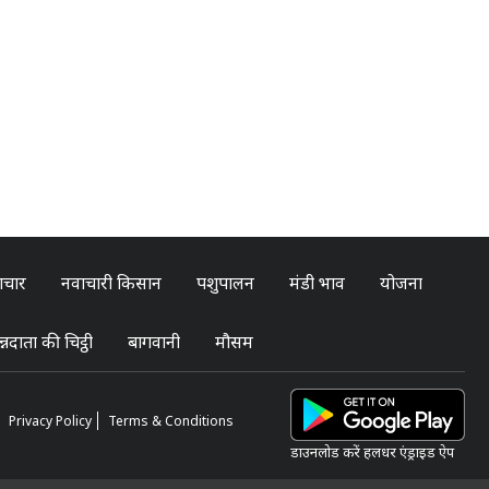
ाचार
नवाचारी किसान
पशुपालन
मंडी भाव
योजना
्नदाता की चिट्ठी
बागवानी
मौसम
Privacy Policy
Terms & Conditions
डाउनलोड करें हलधर एंड्राइड ऐप