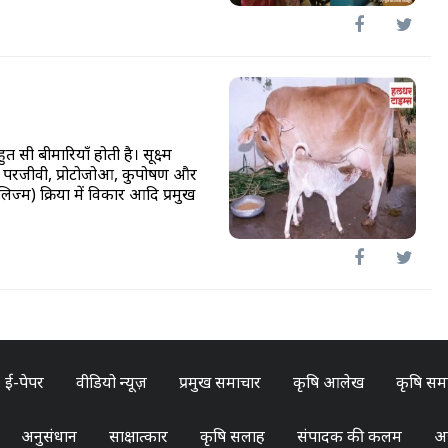
त सी बीमारियाँ होती है। सूक्ष्म
ह्य परजीवी, प्रोटोजोआ, कुपोषण और
ज्म) क्रिया में विकार आदि प्रमुख
ई-पेपर
वीडियो न्यूज़
प्रमुख समाचार
कृषि आलेख
कृषि सम
अनुसंधान
साक्षात्कार
कृषि सलाह
संपादक की कलम
अन