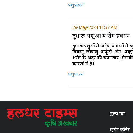
पशुपालन
28-May-2024 11:37 AM
दुधारू पशुओं में रोग प्रबंधन
दुधारू पशुओं में अनेक कारणों से बहु
विषाणु, जीवाणु, फफूंदी, अंत: -बा
शरीर के अंदर की चयापचय (मेटाबोलि
कारणों में है।
पशुपालन
मुख्य पृष्ठ
स्टूडेंट कॉर्नर