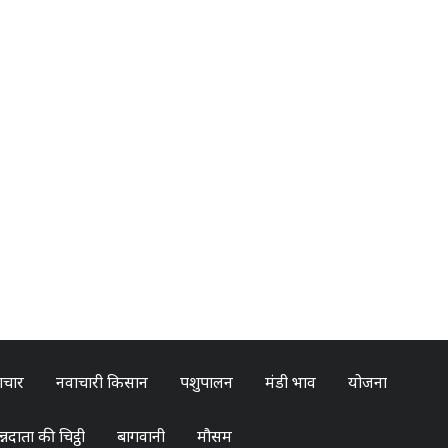
ाचार
नवाचारी किसान
पशुपालन
मंडी भाव
योजना
्नदाता की चिट्ठी
बागवानी
मौसम