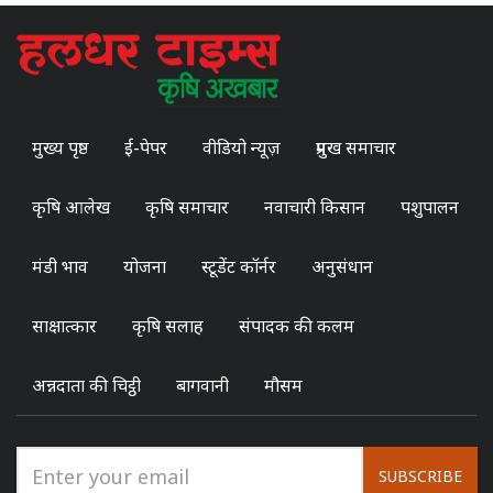
मुख्य पृष्ठ
ई-पेपर
वीडियो न्यूज़
प्रमुख समाचार
कृषि आलेख
कृषि समाचार
नवाचारी किसान
पशुपालन
मंडी भाव
योजना
स्टूडेंट कॉर्नर
अनुसंधान
साक्षात्कार
कृषि सलाह
संपादक की कलम
अन्नदाता की चिट्ठी
बागवानी
मौसम
SUBSCRIBE