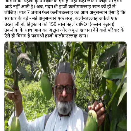
किसान को पहला क़ृषि वैज्ञानिक ऐसे ही नहीं कहा जाता। शिक्षा भी इसमें
आड़े नहीं आती है। अब, पदमश्री हाजी कलीमउल्लाह खान को ही ले
लीजिए। मात्र 7 जमात फेल कलीमउल्लाह का आम अनुसन्धान ऐसा है कि
सरकार के बड़े - बड़े अनुसन्धान एक तरह, कलीमउल्लाह अकेले एक
तरह। जी हां, हिदुस्तान को 150 साल पहले ग्राफ्टिंग (कलम चढ़ाना)
तकनीक के साथ आम का अद्भुत और अकूत खजाना देने वाले परिवार के
ऐसे ही चिराग है पदमश्री हाजी कलीमउल्लाह खान।