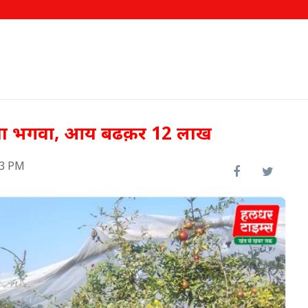
जाया भगवा, आय बढक़र 12 लाख
13 PM
खजूर से बनाएं जैम, चटनी और अचार,
बढ़ाएं आमदनी