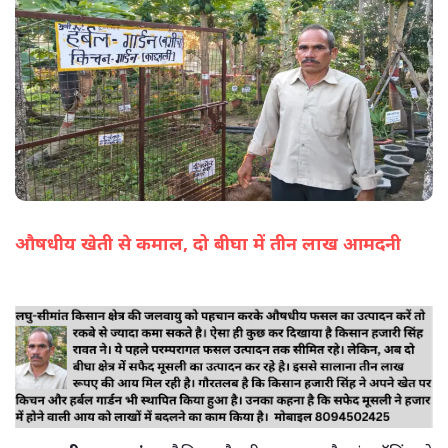
औषधीय खेती से कमाल, दो बीघा में तीन लाख आमदनी
(सभी तस्वीरें- हलधर)