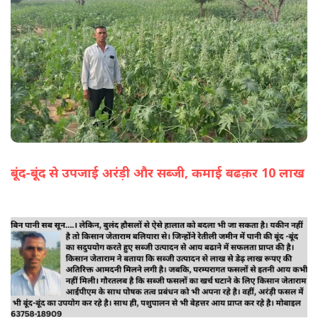
बूंद-बूंद से उपजाई अरंड़ी और सब्जी, कमाई बढक़र 10 लाख
(सभी तस्वीरें- हलधर)