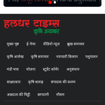
मुख्य पृष्ठ
ई-पेपर
वीडियो न्यूज़
प्रमुख समाचार
कृषि आलेख
कृषि समाचार
नवाचारी किसान
पशुपालन
मंडी भाव
योजना
स्टूडेंट कॉर्नर
अनुसंधान
साक्षात्कार
कृषि सलाह
संपादक की कलम
अन्नदाता की चिट्ठी
बागवानी
मौसम