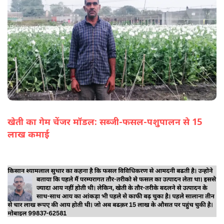
खेती का गेम चेंजर मॉडल: सब्जी-फसल-पशुपालन से 15
लाख कमाई
(सभी तस्वीरें- हलधर)