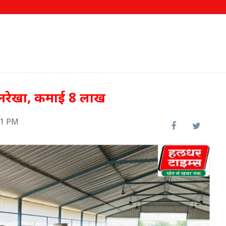
वनरेखा, कमाई 8 लाख
51 PM
 टीका
इफको-एमसी ने बाजार उतारे दो नए
उत्पाद