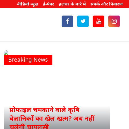
वीडियो न्यूज़
ई-पेपर
हलधर के बारे में
संपर्क और निवारण
Breaking News
प्रोफाइल चमकाने वाले कृषि
वैज्ञानिकों का खेल खत्म? अब नहीं
ICA
चलेगी चापलूसी
का