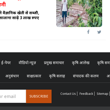
ानी
वैज्ञानिक खेती से सब्जी,
लाना साढ़े 3 लाख रुपए
ई-पेपर
वीडियो न्यूज़
प्रमुख समाचार
कृषि आलेख
कृषि सम
अनुसंधान
साक्षात्कार
कृषि सलाह
संपादक की कलम
अन
Contact Us
Feedback
Sitemap
SUBSCRIBE