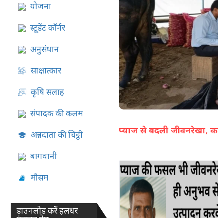
योजना
07-Aug-2026 05:13 PM
स्टूडेंट कॉर्नर
अनुसंधान
साक्षात्कार
कृषि सलाह
संपादक की कलम
प्याज से बदली जीवनरेखा, 
अन्नदाता की चिट्ठी
बागवानी
मौसम
डाउनलोड करें हलधर