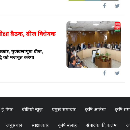
समीक्षा बैठक, बीज विधेयक
र, गुणवत्तापूर्ण बीज,
्धि को मजबूत करेगा
ई-पेपर
वीडियो न्यूज़
प्रमुख समाचार
कृषि आलेख
कृषि सम
अनुसंधान
साक्षात्कार
कृषि सलाह
संपादक की कलम
अन