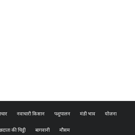
ाचार
नवाचारी किसान
पशुपालन
मंडी भाव
योजना
्नदाता की चिट्ठी
बागवानी
मौसम