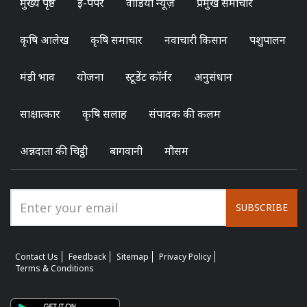
मुख्य पृष्ठ
ई-पेपर
वीडियो न्यूज़
प्रमुख समाचार
कृषि आलेख
कृषि समाचार
नवाचारी किसान
पशुपालन
मंडी भाव
योजना
स्टूडेंट कॉर्नर
अनुसंधान
साक्षात्कार
कृषि सलाह
संपादक की कलम
अन्नदाता की चिट्ठी
बागवानी
मौसम
SUBSCRIBE
Contact Us
Feedback
Sitemap
Privacy Policy
Terms & Conditions